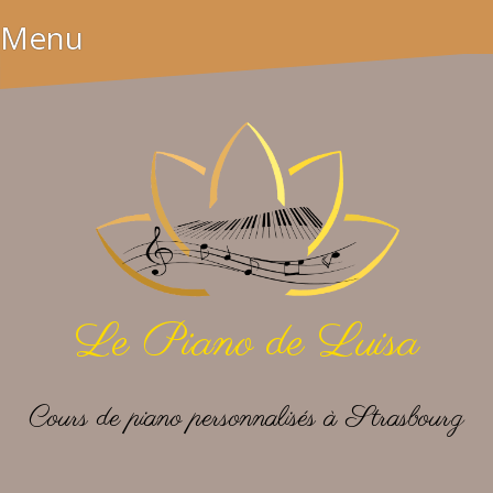
Aller
Menu
au
contenu
Le Piano de Luisa
Cours de piano personnalisés à Strasbourg